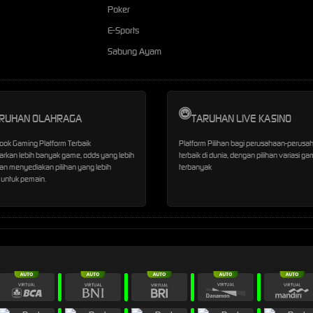
Poker
E-Sports
Sabung Ayam
RUHAN OLAHRAGA
TARUHAN LIVE KASINO
ook Gaming Platform Terbaik
Platform Pilihan bagi perusahaan-perusa
kan lebih banyak game, odds yang lebih
terbaik di dunia, dengan pilihan variasi g
 dan menyediakan pilihan yang lebih
terbanyak
untuk pemain.