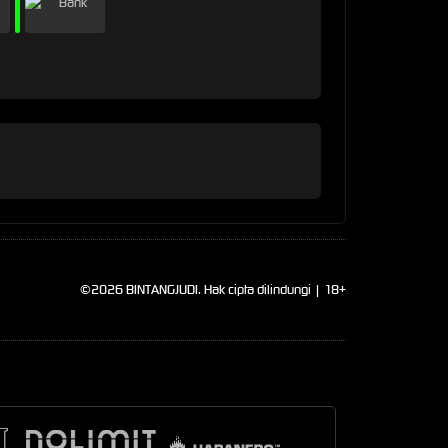
©2026 BINTANGJUDI. Hak cipta dilindungi | 18+