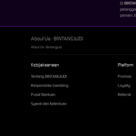
Di
BINTAN
pelanggan
pemain. 
About Us - BINTANGJUDI
About Us - Bintangjudi
Kebijaksanaan
Platform
Tentang BINTANGJUDI
Promosi
Responsible Gambling
Loyalty
Pusat Bantuan
Referral
Syarat dan Ketentuan