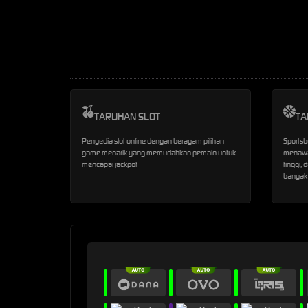
TARUHAN SLOT
TA
Penyedia slot online dengan beragam pilihan
Sportsb
game menarik yang memudahkan pemain untuk
menawar
mencapai jackpot
tinggi,
banyak 