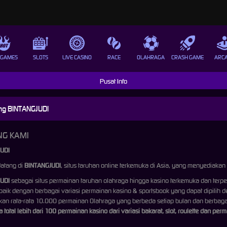
 GAMES
SLOTS
LIVE CASINO
RACE
OLAHRAGA
CRASH GAME
ARC
Pusat Info
ng BINTANGJUDI
NG KAMI
UDI
atang di
BINTANGJUDI
, situs taruhan online terkemuka di Asia, yang menyediakan
UDI
sebagai situs permainan taruhan olahraga hingga kasino terkemuka dan terpe
rbaik dengan berbagai variasi permainan kasino & sportsbook yang dapat dipilih d
n rata-rata 10.000 permainan Olahraga yang berbeda setiap bulan dan berbagai
 total lebih dari 100 permainan kasino dari variasi bakarat, slot, roulette dan pe