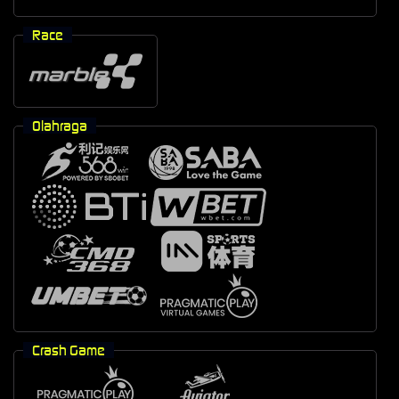
Race
Olahraga
Crash Game