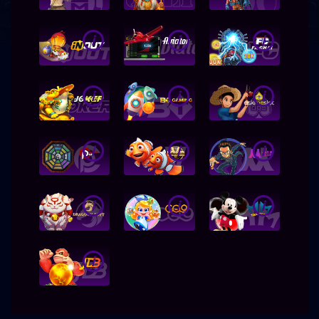
i
i
i
i
i
i
i
i
i
i
i
i
i