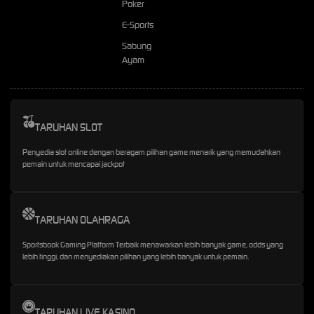
Poker
E-Sports
Sabung
Ayam
TARUHAN SLOT
Penyedia slot online dengan beragam pilihan game menarik yang memudahkan
pemain untuk mencapai jackpot
TARUHAN OLAHRAGA
Sportsbook Gaming Platform Terbaik menawarkan lebih banyak game, odds yang
lebih tinggi, dan menyediakan pilihan yang lebih banyak untuk pemain.
TARUHAN LIVE KASINO