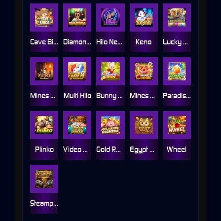
Cave Bingo
Diamonds
Hilo Neon
Keno
Lucky Drop-Olympus
Mines Raider
Multi Hilo
Bunny Run
Mines Cookie
Paradise Hilo
Plinko
Video Poker
Gold Rush: Boomers
Egypt Hilo
Wheel
Steampunk 2