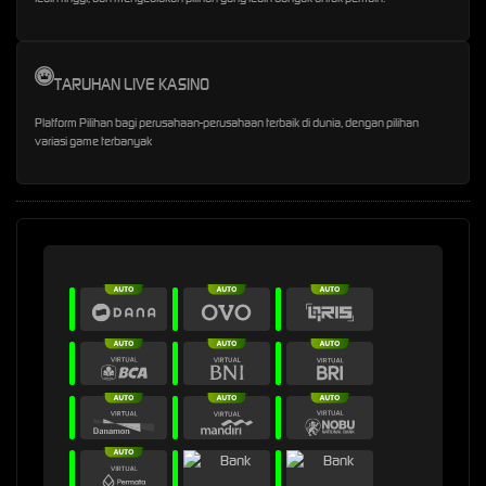
TARUHAN LIVE KASINO
Platform Pilihan bagi perusahaan-perusahaan terbaik di dunia, dengan pilihan
variasi game terbanyak