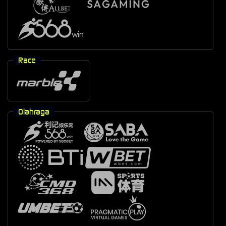
Race
Olahraga