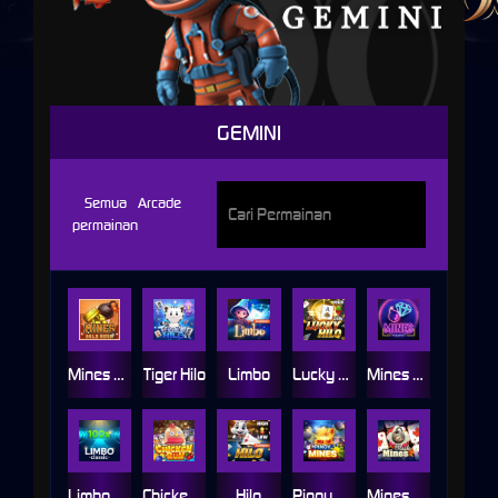
GEMINI
Semua
Arcade
permainan
Mines Gold Rush
Tiger Hilo
Limbo
Lucky Hilo
Mines Neon
Limbo Classic
Chicken Run
Hilo
Pinoy Mines
Mines Maple