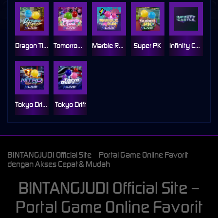
Dragon Tiger
Tomorrow land
Marble Run
Super PK
Infinity Castle
Tokyo Drift Nitro
Tokyo Drift
BINTANGJUDI Official Site – Portal Game Online Favorit
dengan Akses Cepat & Mudah
BINTANGJUDI Official Site –
Portal Game Online Favorit