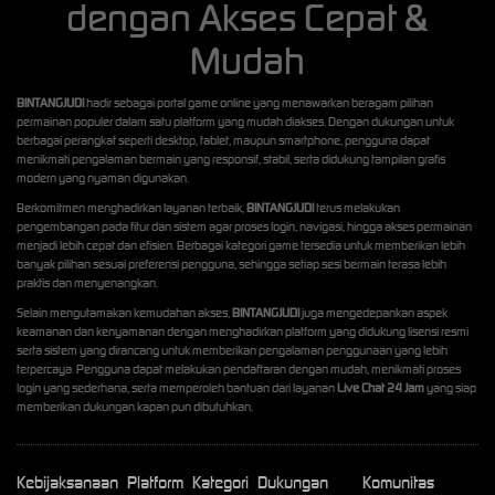
dengan Akses Cepat &
Mudah
BINTANGJUDI
hadir sebagai portal game online yang menawarkan beragam pilihan
permainan populer dalam satu platform yang mudah diakses. Dengan dukungan untuk
berbagai perangkat seperti desktop, tablet, maupun smartphone, pengguna dapat
menikmati pengalaman bermain yang responsif, stabil, serta didukung tampilan grafis
modern yang nyaman digunakan.
Berkomitmen menghadirkan layanan terbaik,
BINTANGJUDI
terus melakukan
pengembangan pada fitur dan sistem agar proses login, navigasi, hingga akses permainan
menjadi lebih cepat dan efisien. Berbagai kategori game tersedia untuk memberikan lebih
banyak pilihan sesuai preferensi pengguna, sehingga setiap sesi bermain terasa lebih
praktis dan menyenangkan.
Selain mengutamakan kemudahan akses,
BINTANGJUDI
juga mengedepankan aspek
keamanan dan kenyamanan dengan menghadirkan platform yang didukung lisensi resmi
serta sistem yang dirancang untuk memberikan pengalaman penggunaan yang lebih
terpercaya. Pengguna dapat melakukan pendaftaran dengan mudah, menikmati proses
login yang sederhana, serta memperoleh bantuan dari layanan
Live Chat 24 Jam
yang siap
memberikan dukungan kapan pun dibutuhkan.
Kebijaksanaan
Platform
Kategori
Dukungan
Komunitas