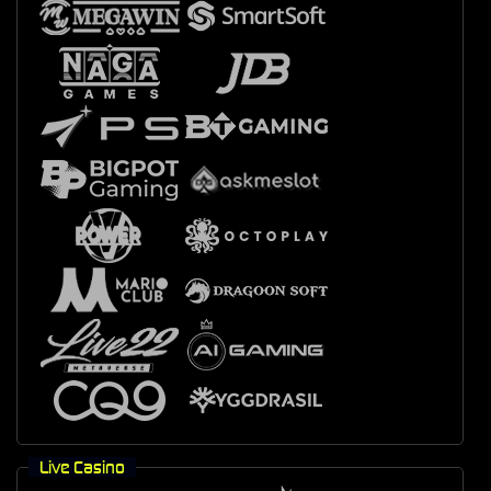
Live Casino